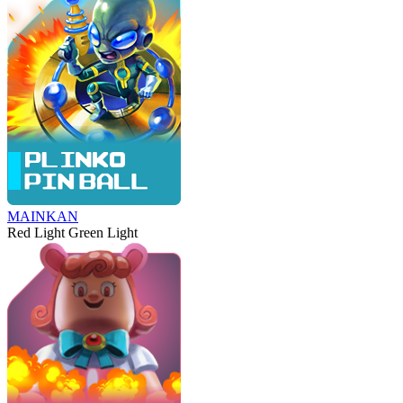
MAINKAN
Red Light Green Light