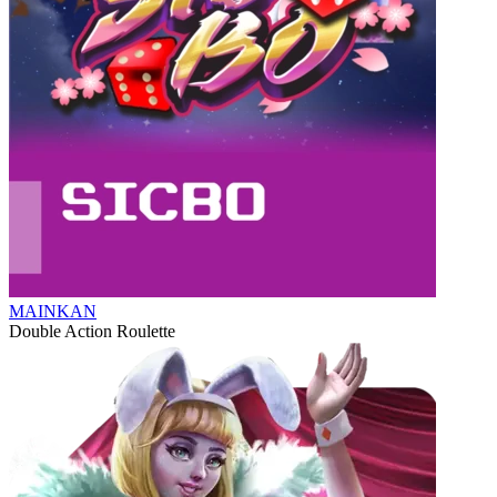
MAINKAN
Double Action Roulette