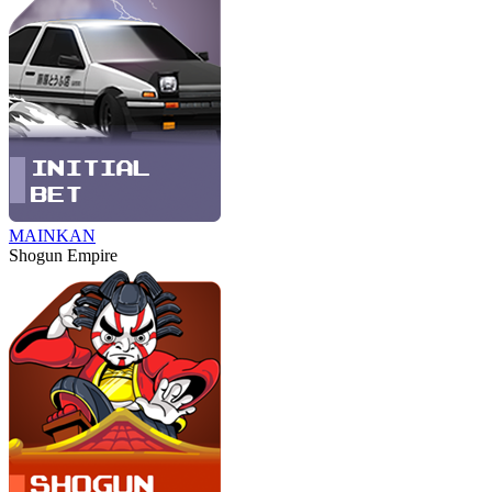
MAINKAN
Shogun Empire