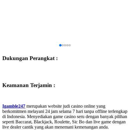
Dukungan Perangkat :
Keamanan Terjamin :
Igamble247
merupakan website judi casino online yang
berkomitmen melayani 24 jam selama 7 hari tanpa offline terlengkap
di Indonesia. Menyediakan game casino seru dengan banyak pilihan
seperti Baccarat, Blackjack, Roulette, Sic Bo dan live game dengan
live dealer cantik yang akan menemani kemenangan anda.