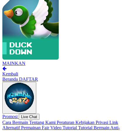
MAINKAN
Kembali
Beranda
DAFTAR
Promosi
Live Chat
Cara Bermain
Tentang Kami
Peraturan
Kebijakan Privasi
Link
Alternatif
Permainan Fair
Video Tutorial
Tutorial Bermain
Anti-