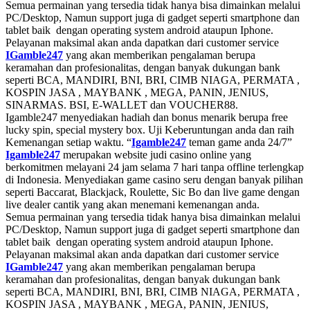
Semua permainan yang tersedia tidak hanya bisa dimainkan melalui
PC/Desktop, Namun support juga di gadget seperti smartphone dan
tablet baik dengan operating system android ataupun Iphone.
Pelayanan maksimal akan anda dapatkan dari customer service
IGamble247
yang akan memberikan pengalaman berupa
keramahan dan profesionalitas, dengan banyak dukungan bank
seperti BCA, MANDIRI, BNI, BRI, CIMB NIAGA, PERMATA ,
KOSPIN JASA , MAYBANK , MEGA, PANIN, JENIUS,
SINARMAS. BSI, E-WALLET dan VOUCHER88.
Igamble247 menyediakan hadiah dan bonus menarik berupa free
lucky spin, special mystery box. Uji Keberuntungan anda dan raih
Kemenangan setiap waktu. “
Igamble247
teman game anda 24/7”
Igamble247
merupakan website judi casino online yang
berkomitmen melayani 24 jam selama 7 hari tanpa offline terlengkap
di Indonesia. Menyediakan game casino seru dengan banyak pilihan
seperti Baccarat, Blackjack, Roulette, Sic Bo dan live game dengan
live dealer cantik yang akan menemani kemenangan anda.
Semua permainan yang tersedia tidak hanya bisa dimainkan melalui
PC/Desktop, Namun support juga di gadget seperti smartphone dan
tablet baik dengan operating system android ataupun Iphone.
Pelayanan maksimal akan anda dapatkan dari customer service
IGamble247
yang akan memberikan pengalaman berupa
keramahan dan profesionalitas, dengan banyak dukungan bank
seperti BCA, MANDIRI, BNI, BRI, CIMB NIAGA, PERMATA ,
KOSPIN JASA , MAYBANK , MEGA, PANIN, JENIUS,