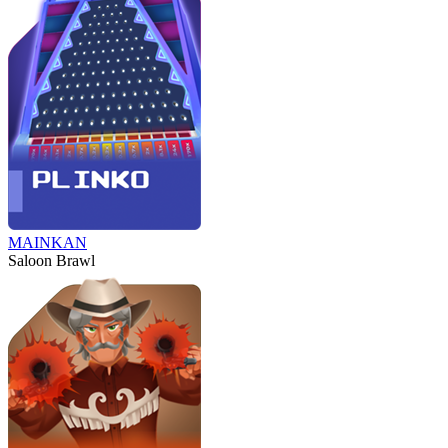
MAINKAN
Saloon Brawl