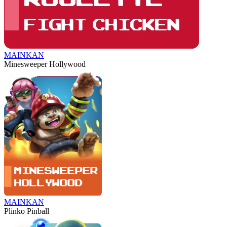
MAINKAN
Minesweeper Hollywood
MAINKAN
Plinko Pinball