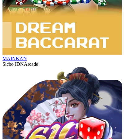
MAINKAN
Sicbo IDNArcade