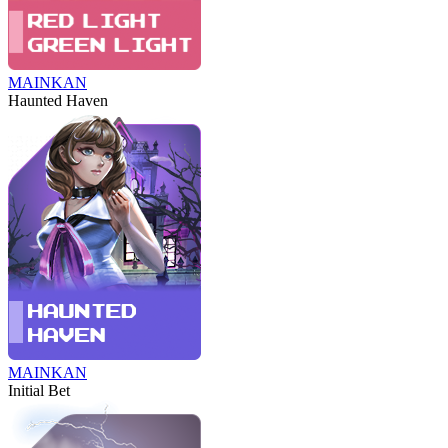
MAINKAN
Haunted Haven
MAINKAN
Initial Bet