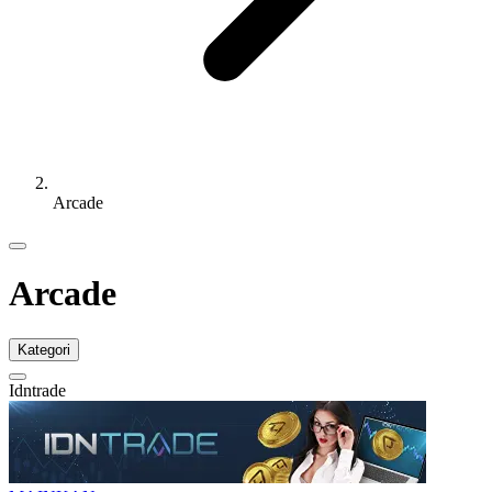
Arcade
Arcade
Kategori
Idntrade