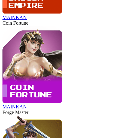
MAINKAN
Coin Fortune
MAINKAN
Forge Master