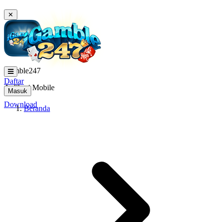
✕
igamble247
Daftar
Aplikasi Mobile
Masuk
Download
Beranda