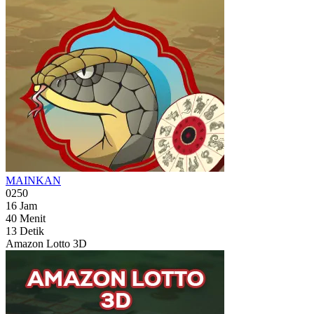
MAINKAN
0250
16
Jam
40
Menit
11
Detik
Amazon Lotto 3D