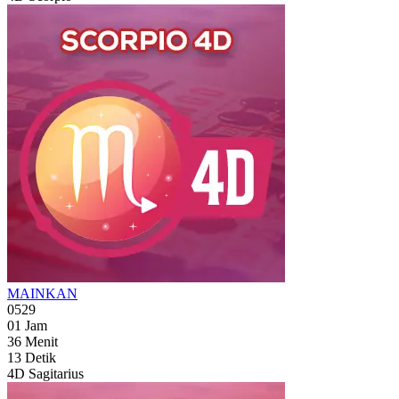
MAINKAN
0529
01
Jam
36
Menit
11
Detik
4D Sagitarius