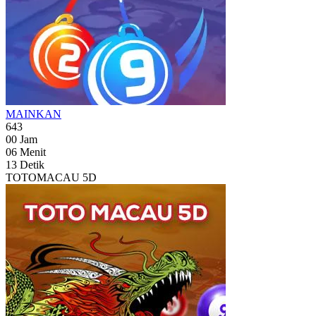
MAINKAN
643
00
Jam
06
Menit
11
Detik
TOTOMACAU 5D