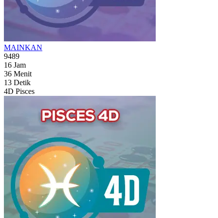
MAINKAN
9489
16
Jam
36
Menit
11
Detik
4D Pisces