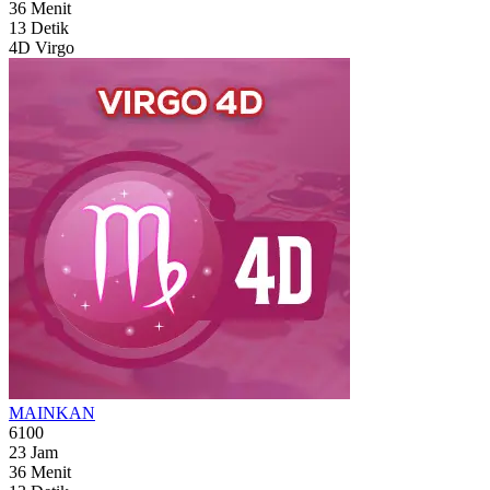
36
Menit
11
Detik
4D Virgo
MAINKAN
6100
23
Jam
36
Menit