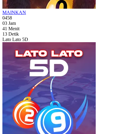
MAINKAN
0458
03
Jam
41
Menit
11
Detik
Lato Lato 5D