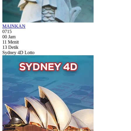
MAINKAN
0715
00
Jam
11
Menit
11
Detik
Sydney 4D Lotto