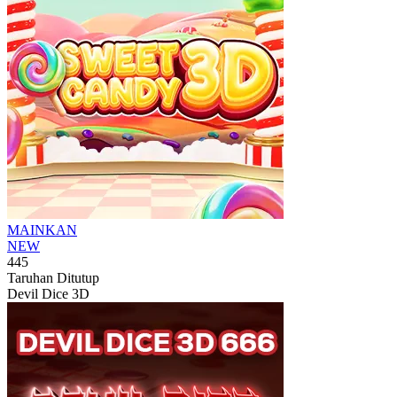
MAINKAN
NEW
445
Taruhan Ditutup
Devil Dice 3D