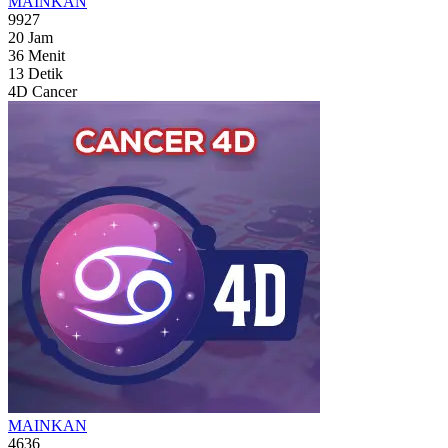
MAINKAN
9927
20
Jam
36
Menit
11
Detik
4D Cancer
MAINKAN
4636