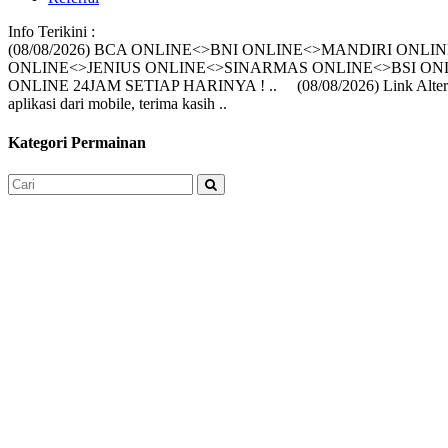
Info Terikini :
(08/08/2026)
BCA ONLINE<>BNI ONLINE<>MANDIRI ONLI
ONLINE<>JENIUS ONLINE<>SINARMAS ONLINE<>BSI O
ONLINE 24JAM SETIAP HARINYA ! ..
(08/08/2026)
Link Alte
aplikasi dari mobile, terima kasih ..
Kategori Permainan