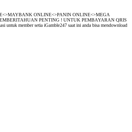
INE<>MAYBANK ONLINE<>PANIN ONLINE<>MEGA
EMBERITAHUAN PENTING ! UNTUK PEMBAYARAN QRIS
asi untuk member setia iGamble247 saat ini anda bisa mendownload