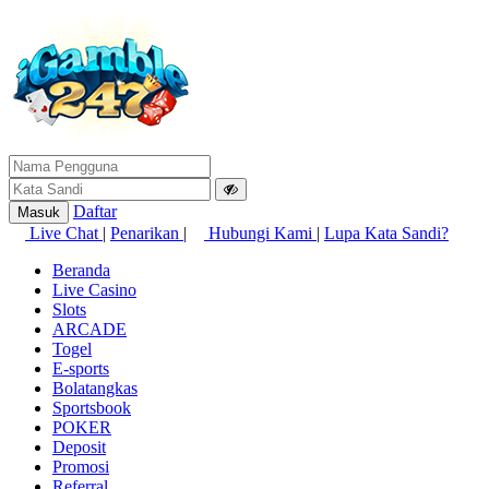
Daftar
Masuk
Live Chat
|
Penarikan
|
Hubungi Kami
|
Lupa Kata Sandi?
Beranda
Live Casino
Slots
ARCADE
Togel
E-sports
Bolatangkas
Sportsbook
POKER
Deposit
Promosi
Referral