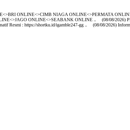
NE<>BRI ONLINE<>CIMB NIAGA ONLINE<>PERMATA ONL
NLINE<>JAGO ONLINE<>SEABANK ONLINE ..
(08/08/2026)
P
rnatif Resmi : https://shortku.id/igamble247-gg ..
(08/08/2026)
Inform