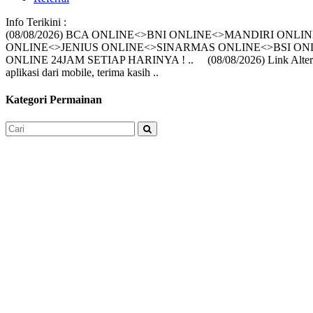
Info Terikini :
(08/08/2026)
BCA ONLINE<>BNI ONLINE<>MANDIRI ONLI
ONLINE<>JENIUS ONLINE<>SINARMAS ONLINE<>BSI O
ONLINE 24JAM SETIAP HARINYA ! ..
(08/08/2026)
Link Alte
aplikasi dari mobile, terima kasih ..
Kategori Permainan