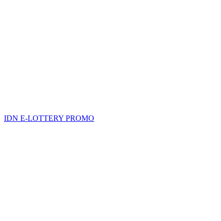
IDN E-LOTTERY
PROMO