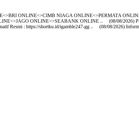
NE<>BRI ONLINE<>CIMB NIAGA ONLINE<>PERMATA ONL
NLINE<>JAGO ONLINE<>SEABANK ONLINE ..
(08/08/2026)
P
rnatif Resmi : https://shortku.id/igamble247-gg ..
(08/08/2026)
Inform