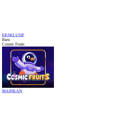
EKSKLUSIF
Baru
Cosmic Fruits
MAINKAN