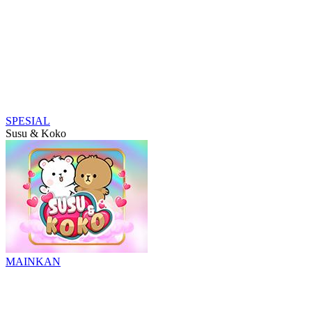
SPESIAL
Susu & Koko
MAINKAN