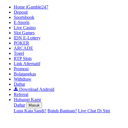
Home iGamble247
Deposit
Sportsbook
E-Sports
Live Casino
Slot Games
IDN E-Lottery
POKER
ARCADE
Togel
RTP Slots
Link Alternatif
Promosi
Bolatangkas
Withdraw
Daftar
Download Android
Referral
Hubungi Kami
Daftar
Masuk
Lupa Kata Sandi?
Butuh Bantuan?
Live Chat Di Sini