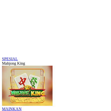
SPESIAL
Mahjong King
MAINKAN