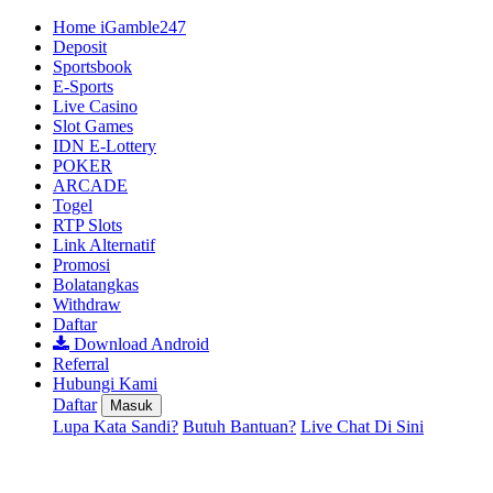
Home iGamble247
Deposit
Sportsbook
E-Sports
Live Casino
Slot Games
IDN E-Lottery
POKER
ARCADE
Togel
RTP Slots
Link Alternatif
Promosi
Bolatangkas
Withdraw
Daftar
Download Android
Referral
Hubungi Kami
Daftar
Masuk
Lupa Kata Sandi?
Butuh Bantuan?
Live Chat Di Sini