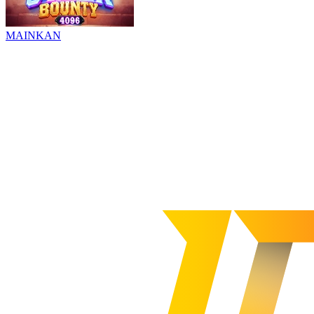
MAINKAN